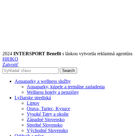
2024
INTERSPORT Benefit
s láskou vytvorila reklamná agentúra
HRIKO
Zatvoriť
Search
Aquaparky a wellness služby
Aquaparky, kúpele a termálne zariadenia
Wellness hotely a penzióny
Lyžiarske strediská
Liptov
Orava, Turiec, Kysuce
Vysoké Tatry a okolie
Západné Slovensko
Stredné Slovensko
Východné Slovensko
Oddych a relax