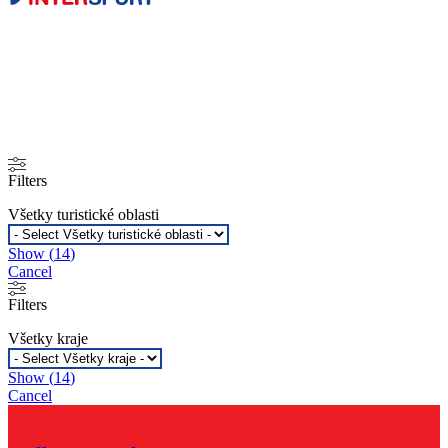
Domov
Oddych a relax
Filters
Všetky turistické oblasti
Show
(
14
)
Cancel
Filters
Všetky kraje
Show
(
14
)
Cancel