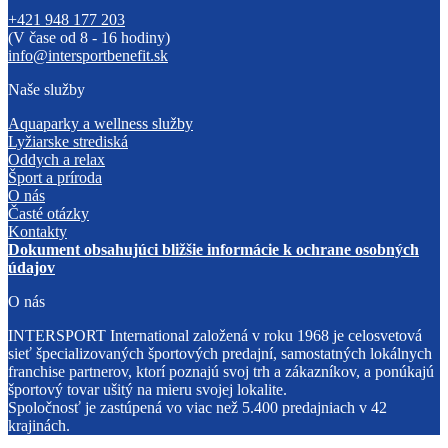
+421 948 177 203
(V čase od 8 - 16 hodiny)
info@intersportbenefit.sk
Naše služby
Aquaparky a wellness služby
Lyžiarske strediská
Oddych a relax
Šport a príroda
O nás
Časté otázky
Kontakty
Dokument obsahujúci bližšie informácie k ochrane osobných
údajov
O nás
INTERSPORT International založená v roku 1968 je celosvetová
sieť špecializovaných športových predajní, samostatných lokálnych
franchise partnerov, ktorí poznajú svoj trh a zákazníkov, a ponúkajú
športový tovar ušitý na mieru svojej lokalite.
Spoločnosť je zastúpená vo viac než 5.400 predajniach v 42
krajinách.