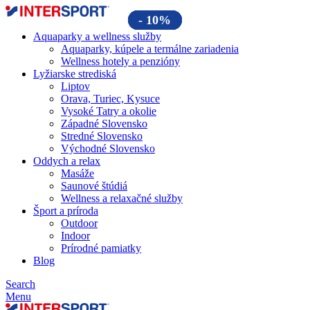
- 100%
- 100%
- 100%
- 100%
- 50%
- 15%
- 20%
- 20%
- 15%
- 20%
- 20%
- 20%
- 10%
Aquaparky a wellness služby
Aquaparky, kúpele a termálne zariadenia
Wellness hotely a penzióny
Lyžiarske strediská
Liptov
Orava, Turiec, Kysuce
Vysoké Tatry a okolie
Západné Slovensko
Stredné Slovensko
Východné Slovensko
Oddych a relax
Masáže
Saunové štúdiá
Wellness a relaxačné služby
Šport a príroda
Outdoor
Indoor
Prírodné pamiatky
Blog
Search
Menu