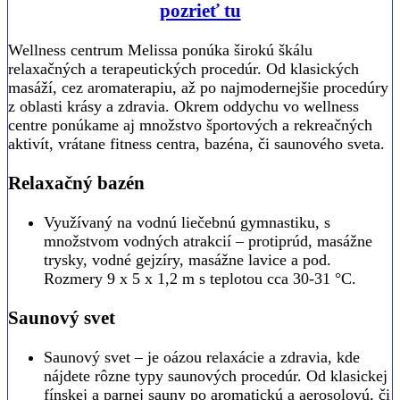
pozrieť tu
Wellness centrum Melissa ponúka širokú škálu
relaxačných a terapeutických procedúr. Od klasických
masáží, cez aromaterapiu, až po najmodernejšie procedúry
z oblasti krásy a zdravia. Okrem oddychu vo wellness
centre ponúkame aj množstvo športových a rekreačných
aktivít, vrátane fitness centra, bazéna, či saunového sveta.
Relaxačný bazén
Využívaný na vodnú liečebnú gymnastiku, s
množstvom vodných atrakcií – protiprúd, masážne
trysky, vodné gejzíry, masážne lavice a pod.
Rozmery 9 x 5 x 1,2 m s teplotou cca 30-31 °C.
Saunový svet
Saunový svet – je oázou relaxácie a zdravia, kde
nájdete rôzne typy saunových procedúr. Od klasickej
fínskej a parnej sauny po aromatickú a aerosolovú, či