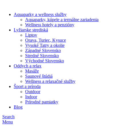
Aquaparky a wellness služby
Aquaparky, kúpele a termálne zariadenia
Wellness hotely a penzióny
Lyžiarske strediská
Liptov
Orava, Turiec, Kysuce
Vysoké Tatry a okolie
Západné Slovensko
Stredné Slovensko
Východné Slovensko
Oddych a relax
Masáže
Saunové štúdiá
Wellness a relaxačné služby
Šport a príroda
Outdoor
Indoor
Prírodné pamiatky
Blog
Search
Menu