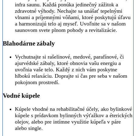
infra saunu. Každá ponúka jedinečný zážitok a
zdravotné výhody. Nechajte sa unášať tepelnými
vlnami a príjemnými vôňami, ktoré poskytujú úľavu
a harmonizujú telo aj myseľ. Uvoľnite sa v našom
saunovom svete plnom pohody a revitalizácie.
Blahodárne zábaly
Vychutnajte si rašelinové, medové, parafínové, či
ajurvédské zábaly, ktoré obnovia vašu energiu a
uvoľnia vaše telo. Každý z nich vám poskytne
hlbokú relaxáciu. Doprajte si čas pre seba v našom
pokojnom prostredí.
Vodné kúpele
Kúpele vhodné na rehabilitačné účely, ako bylinkové
kúpele s prídavkom bylinných výťažkov a éterických
olejov, alebo pre intímne využitie kúpeľa v páre
alebo single.