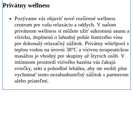
Privátny wellness
Pozývame vás objaviť nové rozšírené wellness
centrum pre vašu relaxáciu a oddych. V našom
privátnom wellness si môžete užiť súkromnú saunu a
vírivku, doplnenú o lahodný pohár šumivého vína
pre dokonalý relaxačný zážitok. Privátny whirlpool s
teplou vodou na úrovni 38°C a vírivou terapeutickou
masážou je vhodný pre skupiny až štyroch osôb. V
intímnom prostredí vírivého bazéna vás čakajú
sviečky, sekt a pohodlné lehátka, aby ste mohli plne
vychutnať tento nezabudnuteľný zážitok s partnerom
alebo priateľmi.