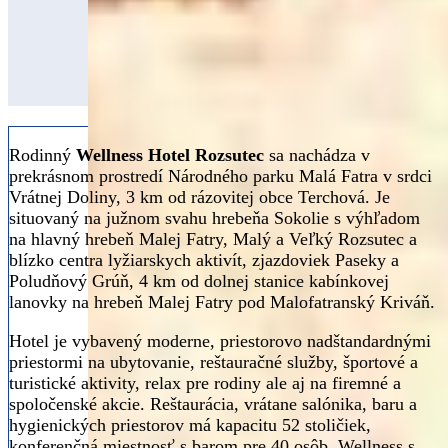
Rodinný
Wellness Hotel Rozsutec
sa nachádza v
prekrásnom prostredí Národného parku Malá Fatra v srdci
Vrátnej Doliny, 3 km od rázovitej obce Terchová. Je
situovaný na južnom svahu hrebeňa Sokolie s výhľadom
na hlavný hrebeň Malej Fatry, Malý a Veľký Rozsutec a
blízko centra lyžiarskych aktivít, zjazdoviek Paseky a
Poludňový Grúň, 4 km od dolnej stanice kabínkovej
lanovky na hrebeň Malej Fatry pod Malofatranský Kriváň.
Hotel je vybavený moderne, priestorovo nadštandardnými
priestormi na ubytovanie, reštauračné služby, športové a
turistické aktivity, relax pre rodiny ale aj na firemné a
spoločenské akcie. Reštaurácia, vrátane salónika, baru a
hygienických priestorov má kapacitu 52 stoličiek,
konferenčná miestnosť s barom pre 40 osôb. Wellness s