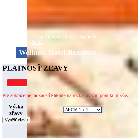
Domov
Oddych a relax
Saunové
štúdiá
Wellness Hotel Rozsutec
PLATNOSŤ ZĽAVY
–
Pre zobrazenie možností kliknite na rozbaľovaciu ponuku nižšie.
Výška
zľavy
Využiť zľavu