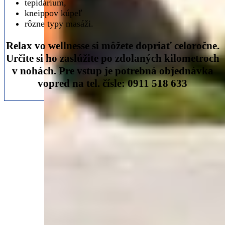
tepidárium,
kneippov kúpeľ
rôzne typy masáži.
Relax vo wellnesse si môžete dopriať celoročne.
Určite si ho zaslúžite po zdolaných kilometroch
v nohách. Pre vstup je potrebná objednávka
vopred na tel. čísle: 0911 518 633