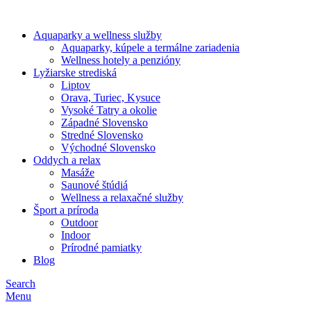
Aquaparky a wellness služby
Aquaparky, kúpele a termálne zariadenia
Wellness hotely a penzióny
Lyžiarske strediská
Liptov
Orava, Turiec, Kysuce
Vysoké Tatry a okolie
Západné Slovensko
Stredné Slovensko
Východné Slovensko
Oddych a relax
Masáže
Saunové štúdiá
Wellness a relaxačné služby
Šport a príroda
Outdoor
Indoor
Prírodné pamiatky
Blog
Search
Menu