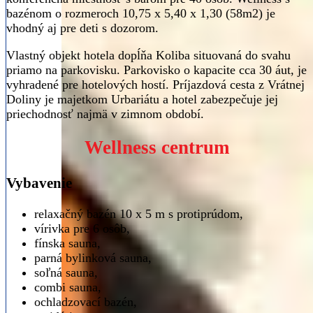
bazénom o rozmeroch 10,75 x 5,40 x 1,30 (58m2) je
vhodný aj pre deti s dozorom.
Vlastný objekt hotela dopĺňa Koliba situovaná do svahu
priamo na parkovisku. Parkovisko o kapacite cca 30 áut, je
vyhradené pre hotelových hostí. Príjazdová cesta z Vrátnej
Doliny je majetkom Urbariátu a hotel zabezpečuje jej
priechodnosť najmä v zimnom období.
Wellness centrum
Vybavenie
relaxačný bazén 10 x 5 m s protiprúdom,
vírivka pre 6 osôb,
fínska sauna,
parná bylinková sauna,
soľná sauna,
combi sauna,
ochladzovací bazén,