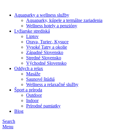
Aquaparky a wellness služby
Aquaparky, kúpele a termálne zariadenia
Wellness hotely a penzióny
Lyžiarske strediská
Liptov
Orava, Turiec, Kysuce
Vysoké Tatry a okolie
Západné Slovensko
Stredné Slovensko
Východné Slovensko
Oddych a relax
Masáže
Saunové štúdiá
Wellness a relaxačné služby
Šport a príroda
Outdoor
Indoor
Prírodné pamiatky
Blog
Search
Menu