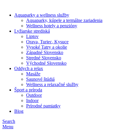
Aquaparky a wellness služby
Aquaparky, kúpele a termálne zariadenia
Wellness hotely a penzióny
Lyžiarske strediská
Liptov
Orava, Turiec, Kysuce
Vysoké Tatry a okolie
Západné Slovensko
Stredné Slovensko
Východné Slovensko
Oddych a relax
Masáže
Saunové štúdiá
Wellness a relaxačné služby
Šport a príroda
Outdoor
Indoor
Prírodné pamiatky
Blog
Search
Menu