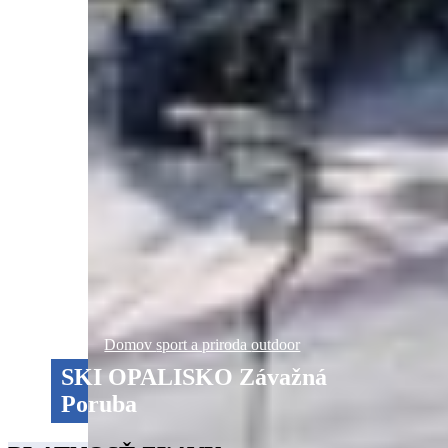
Domov
sport a priroda
outdoor
SKI OPALISKO Závažná
Poruba