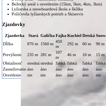
Bežecký areál s osvetlením (15km, 5km, 4km, 3km)
Lyžiarska a snowboardová škola a škôlka
Požičovňa lyžiarskych potrieb a Skiservis
Zjazdovky
Zjazdovka
Stará
Galička
Fajka
Kucbiel
Detská
Snow
450
Dĺžka
870 m
1560 m
292 m
60 m
90 m
m
107
Prevýšenie
235 m
281 m
46 m
10 m
15 m
m
Obtiažnosť
stredná
stredná
ľahká
ľahká
ľahká
ľahká
Zasnežovanie
áno
áno
áno
áno
áno
áno
Osvetlenie
nie
nie
áno
áno
áno
nie