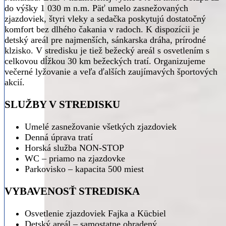
do výšky 1 030 m n.m. Päť umelo zasnežovaných
zjazdoviek, štyri vleky a sedačka poskytujú dostatočný
komfort bez dlhého čakania v radoch. K dispozícii je
detský areál pre najmenších, sánkarska dráha, prírodné
klzisko. V stredisku je tiež bežecký areál s osvetlením s
celkovou dĺžkou 30 km bežeckých tratí. Organizujeme
večerné lyžovanie a veľa ďalších zaujímavých športových
akcií.
SLUŽBY V STREDISKU
Umelé zasnežovanie všetkých zjazdoviek
Denná úprava tratí
Horská služba NON-STOP
WC – priamo na zjazdovke
Parkovisko – kapacita 500 miest
VYBAVENOSŤ STREDISKA
Osvetlenie zjazdoviek Fajka a Kücbiel
Detský areál – samostatne ohradený