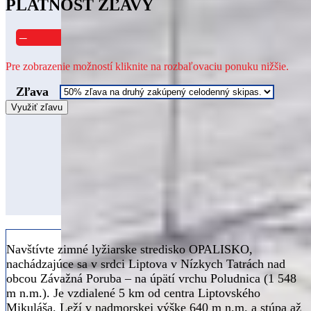
PLATNOSŤ ZĽAVY
–
Pre zobrazenie možností kliknite na rozbaľovaciu ponuku nižšie.
Zľava
Využiť zľavu
Navštívte zimné lyžiarske stredisko OPALISKO,
nachádzajúce sa v srdci Liptova v Nízkych Tatrách nad
obcou Závažná Poruba – na úpätí vrchu Poludnica (1 548
m n.m.). Je vzdialené 5 km od centra Liptovského
Mikuláša. Leží v nadmorskej výške 640 m n.m. a stúpa až