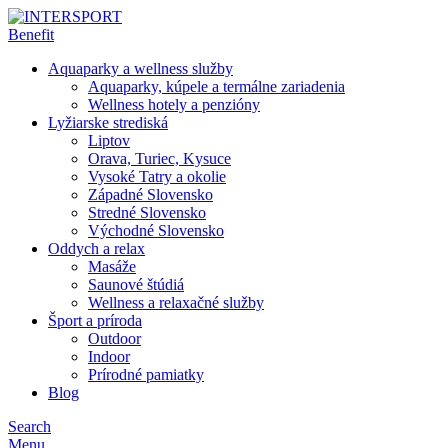
Aquaparky a wellness služby
Aquaparky, kúpele a termálne zariadenia
Wellness hotely a penzióny
Lyžiarske strediská
Liptov
Orava, Turiec, Kysuce
Vysoké Tatry a okolie
Západné Slovensko
Stredné Slovensko
Východné Slovensko
Oddych a relax
Masáže
Saunové štúdiá
Wellness a relaxačné služby
Šport a príroda
Outdoor
Indoor
Prírodné pamiatky
Blog
Search
Menu