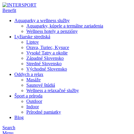
Aquaparky a wellness služby
Aquaparky, kúpele a termálne zariadenia
Wellness hotely a penzióny
Lyžiarske strediská
Liptov
Orava, Turiec, Kysuce
Vysoké Tatry a okolie
Západné Slovensko
Stredné Slovensko
Východné Slovensko
Oddych a relax
Masáže
Saunové štúdiá
Wellness a relaxačné služby
Šport a príroda
Outdoor
Indoor
Prírodné pamiatky
Blog
Search
Menu