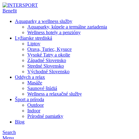
Aquaparky a wellness služby
Aquaparky, kúpele a termálne zariadenia
Wellness hotely a penzióny
Lyžiarske strediská
Liptov
Orava, Turiec, Kysuce
Vysoké Tatry a okolie
Západné Slovensko
Stredné Slovensko
Východné Slovensko
Oddych a relax
Masáže
Saunové štúdiá
Wellness a relaxačné služby
Šport a príroda
Outdoor
Indoor
Prírodné pamiatky
Blog
Search
Menu