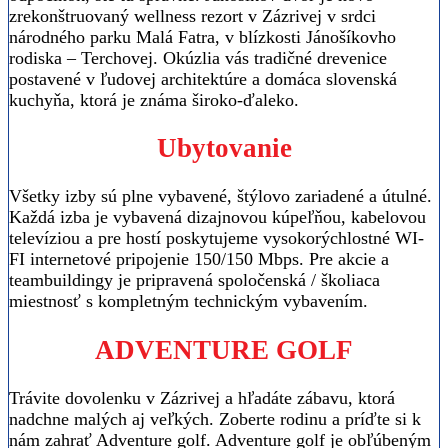
zrekonštruovaný wellness rezort v Zázrivej v srdci
národného parku Malá Fatra, v blízkosti Jánošíkovho
rodiska – Terchovej. Okúzlia vás tradičné drevenice
postavené v ľudovej architektúre a domáca slovenská
kuchyňa, ktorá je známa široko-ďaleko.
Ubytovanie
Všetky izby sú plne vybavené, štýlovo zariadené a útulné.
Každá izba je vybavená dizajnovou kúpeľňou, kabelovou
televíziou a pre hostí poskytujeme vysokorýchlostné WI-
FI internetové pripojenie 150/150 Mbps. Pre akcie a
teambuildingy je pripravená spoločenská / školiaca
miestnosť s kompletným technickým vybavením.
ADVENTURE GOLF
Trávite dovolenku v Zázrivej a hľadáte zábavu, ktorá
nadchne malých aj veľkých. Zoberte rodinu a príďte si k
nám zahrať Adventure golf. Adventure golf je obľúbeným