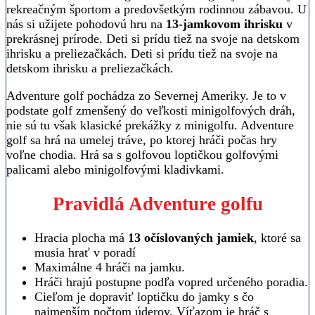
rekreačným športom a predovšetkým rodinnou zábavou. U
nás si užijete pohodovú hru na
13-jamkovom ihrisku
v
prekrásnej prírode. Deti si prídu tiež na svoje na detskom
ihrisku a preliezačkách. Deti si prídu tiež na svoje na
detskom ihrisku a preliezačkách.
Adventure golf pochádza zo Severnej Ameriky. Je to v
podstate golf zmenšený do veľkosti minigolfových dráh,
nie sú tu však klasické prekážky z minigolfu. Adventure
golf sa hrá na umelej tráve, po ktorej hráči počas hry
voľne chodia. Hrá sa s golfovou loptičkou golfovými
palicami alebo minigolfovými kladivkami.
Pravidlá Adventure golfu
Hracia plocha má
13 očíslovaných jamiek
, ktoré sa
musia hrať v poradí
Maximálne 4 hráči na jamku.
Hráči hrajú postupne podľa vopred určeného poradia.
Cieľom je dopraviť loptičku do jamky s čo
najmenším počtom úderov. Víťazom je hráč s