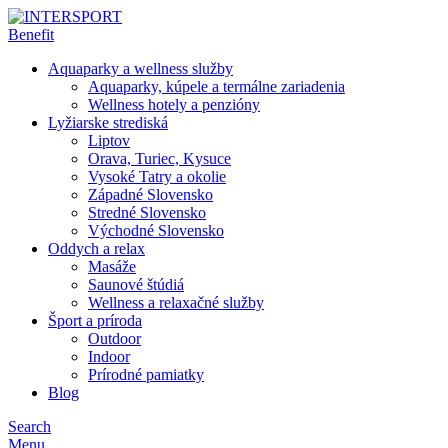
Aquaparky a wellness služby
Aquaparky, kúpele a termálne zariadenia
Wellness hotely a penzióny
Lyžiarske strediská
Liptov
Orava, Turiec, Kysuce
Vysoké Tatry a okolie
Západné Slovensko
Stredné Slovensko
Východné Slovensko
Oddych a relax
Masáže
Saunové štúdiá
Wellness a relaxačné služby
Šport a príroda
Outdoor
Indoor
Prírodné pamiatky
Blog
Search
Menu