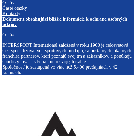
O nás
Časté otázky
Kontakty
Dokument obsahujúci bližšie informácie k ochrane osobných
údajov
O nás
INTERSPORT International založená v roku 1968 je celosvetová
sieť špecializovaných športových predajní, samostatných lokálnych
franchise partnerov, ktorí poznajú svoj trh a zákazníkov, a ponúkajú
športový tovar ušitý na mieru svojej lokalite.
Spoločnosť je zastúpená vo viac než 5.400 predajniach v 42
krajinách.