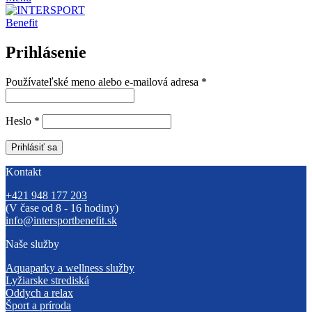
Prihlásenie
Používateľské meno alebo e-mailová adresa
*
Heslo
*
Prihlásiť sa
Kontakt
+421 948 177 203
(V čase od 8 - 16 hodiny)
info@intersportbenefit.sk
Naše služby
Aquaparky a wellness služby
Lyžiarske strediská
Oddych a relax
Šport a príroda