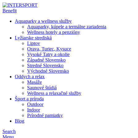
Aquaparky a wellness služby
Aquaparky, kúpele a termálne zariadenia
Wellness hotely a penzióny
Lyžiarske strediská
Liptov
Orava, Turiec, Kysuce
Vysoké Tatry a okolie
Západné Slovensko
Stredné Slovensko
Východné Slovensko
Oddych a relax
Masáže
Saunové štúdiá
Wellness a relaxačné služby
Šport a príroda
Outdoor
Indoor
Prírodné pamiatky
Blog
Search
Menu